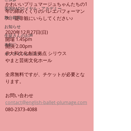
かわいいプリュマージュちゃんたちの1
英国RADロイヤル・アカデミー
年の締めくくりのバレエパフォーマン
舞台鑑賞
ス、是非観にいらしてください♪
お知らせ
2020年12月27日(日)
生徒さんのお声
開場 1.45pm
表彰♡
開演 2.00pm
@大和文化創造拠点 シリウス
オンラインレッスン
やまと芸術文化ホール
全席無料ですが、チケットが必要とな
ります。
お問い合わせ
contact@english-ballet-plumage.com
080-2373-4088