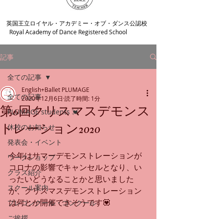
​英国王立ロイヤル・アカデミー・オブ・ダンス公認校
Royal Academy of Dance Registered School
記事
全ての記事
English+Ballet PLUMAGE
全ての記事
2020年12月6日
読了時間: 1分
第6回クリスマスデモンス
PLUMAGE students 💓
トレーション2020
休校のお知らせ
発表会・イベント
今年はサマーデモンストレーションが
ワークショップ
コロナの影響でキャンセルとなり、い
クラス紹介
ったいどうなることかと思いました
スクール案内
が、クリスマスデモンストレーション
は何とか開催できそうです💟
プレコンクール・コンクール
ご挨拶