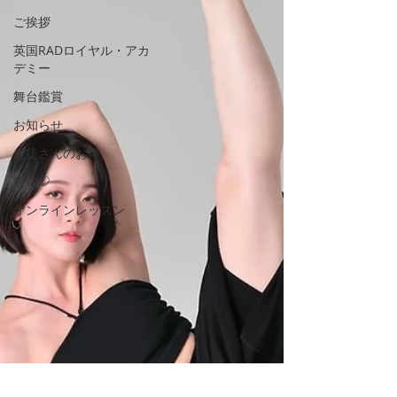
ご挨拶
英国RADロイヤル・アカ
デミー
舞台鑑賞
お知らせ
生徒さんのお声
表彰♡
オンラインレッスン