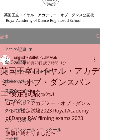
​英国王立ロイヤル・アカデミー・オブ・ダンス公認校
Royal Academy of Dance Registered School
記事
全ての記事
English+Ballet PLUMAGE
全ての記事
2023年10月28日
読了時間: 1分
英国王室ロイヤル・アカデ
PLUMAGE students 💓
ミー・オブ・ダンスバレ
休校のお知らせ
発表会・イベント
エ検定試験2023
ワークショップ
ロイヤル・アカデミー・オブ・ダンス
クラス紹介
バレエ検定試験2023 Royal Academy 
of Dance RAV filming exams 2023
スクール案内
プレコンクール・コンクール
無事に終わりました〜
ご挨拶