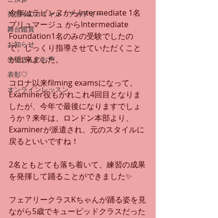
今年はラピンヌからIntermediate 1名
英国RADロイヤル・アカデミー
プリュマージュ からIntermediate 
舞台鑑賞
Foundation1名のみの受験でしたの
お知らせ
で、じっくり指導させていただくこと
が出来ました。
生徒さんのお声
表彰♡
コロナ以来filming examsになって、
オンラインレッスン
Examiner役もかれこれ4回目となりま
したが、今年で最後になりますでしょ
うか？来年は、ロンドン本部より、
Examinerが派遣され、元のスタイルに
戻るといいですね！
2名ともとても落ち着いて、練習の成果
を発揮して踊ることができました✨
フェアリークラスKちゃんが踊る姿を見
ながら5歳でキューピッドクラスだった