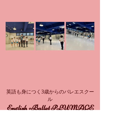
英語も身につく3歳からのバレエスクー
ル
English +Ballet PLUMAGE
イングリッシュ+バレエ プリュマージ
ュ