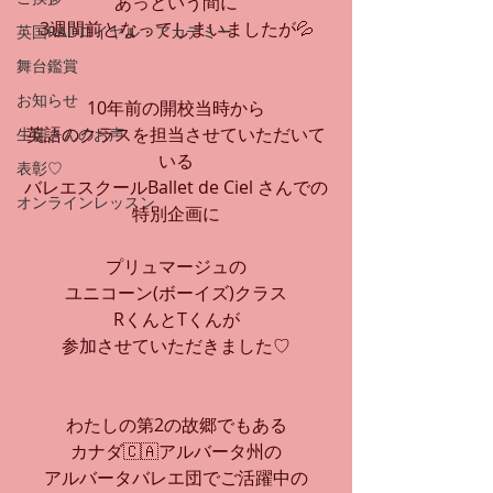
あっという間に
3週間前となってしまいましたが💦
英国RADロイヤル・アカデミー
舞台鑑賞
お知らせ
10年前の開校当時から
英語のクラスを担当させていただいて
生徒さんのお声
いる
表彰♡
バレエスクールBallet de Ciel さんでの
オンラインレッスン
特別企画に
プリュマージュの
ユニコーン(ボーイズ)クラス
RくんとTくんが
参加させていただきました♡
わたしの第2の故郷でもある
カナダ🇨🇦アルバータ州の
アルバータバレエ団でご活躍中の