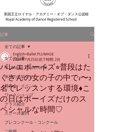
​英国王立ロイヤル・アカデミー・オブ・ダンス公認校
Royal Academy of Dance Registered School
記事
全ての記事
English+Ballet PLUMAGE
全ての記事
2024年7月25日
読了時間: 2分
バレエボーイズ⭐︎普段はた
PLUMAGE students 💓
くさんの女の子の中で1〜2
休校のお知らせ
発表会・イベント
名でレッスンする環境♦︎こ
ワークショップ
の日はボーイズだけのス
クラス紹介
ペシャルな時間♡
スクール案内
プレコンクール・コンクール
ご挨拶