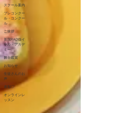
スクール案内
プレコンクー
ル・コンクー
ル
ご挨拶
英国RADロイ
ヤル・アカデ
ミー
舞台鑑賞
お知らせ
生徒さんのお
声
表彰♡
オンラインレ
ッスン