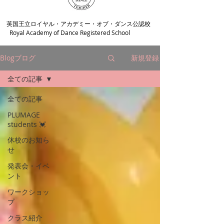
​英国王立ロイヤル・アカデミー・オブ・ダンス公認校
Royal Academy of Dance Registered School
Blogブログ
新規登録
全ての記事
全ての記事
PLUMAGE
students 💓
休校のお知ら
せ
発表会・イベ
ント
ワークショッ
プ
クラス紹介