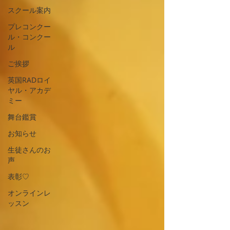
スクール案内
プレコンクー
ル・コンクー
ル
ご挨拶
英国RADロイ
ヤル・アカデ
ミー
舞台鑑賞
お知らせ
生徒さんのお
声
表彰♡
オンラインレ
ッスン