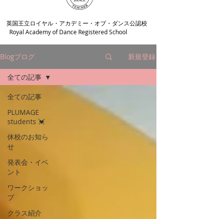
​英国王立ロイヤル・アカデミー・オブ・ダンス公認校
Royal Academy of Dance Registered School
Blogブログ
新規登録
全ての記事
全ての記事
PLUMAGE
students 💓
休校のお知ら
せ
発表会・イベ
ント
ワークショッ
プ
クラス紹介