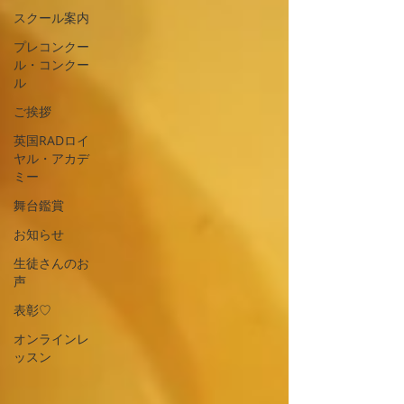
スクール案内
プレコンクー
ル・コンクー
ル
ご挨拶
英国RADロイ
ヤル・アカデ
ミー
舞台鑑賞
お知らせ
生徒さんのお
声
表彰♡
オンラインレ
ッスン