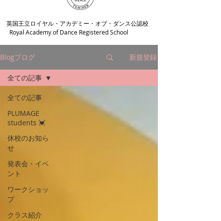
​英国王立ロイヤル・アカデミー・オブ・ダンス公認校
Royal Academy of Dance Registered School
Blogブログ
新規登録
全ての記事
全ての記事
PLUMAGE
students 💓
休校のお知ら
せ
発表会・イベ
ント
ワークショッ
プ
クラス紹介