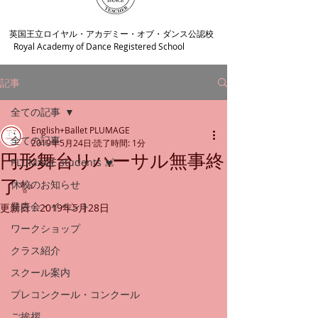
​英国王立ロイヤル・アカデミー・オブ・ダンス公認校
Royal Academy of Dance Registered School
記事
全ての記事
English+Ballet PLUMAGE
全ての記事
2019年5月24日
読了時間: 1分
円形舞台リハーサル無事終
PLUMAGE students 💓
了✨
休校のお知らせ
発表会・イベント
更新日：
2019年5月28日
ワークショップ
クラス紹介
スクール案内
プレコンクール・コンクール
ご挨拶