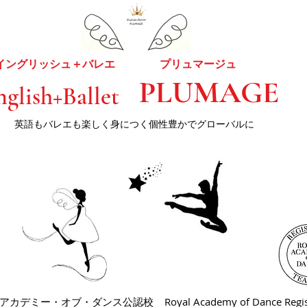
イングリッシュ＋バレエ
プリュマージュ
PLUMAGE
nglish+Ballet
​英語もバレエも楽しく身につく個性豊かでグローバルに
・アカデミー・オブ・ダンス公認校
Royal Academy of Dance Regis