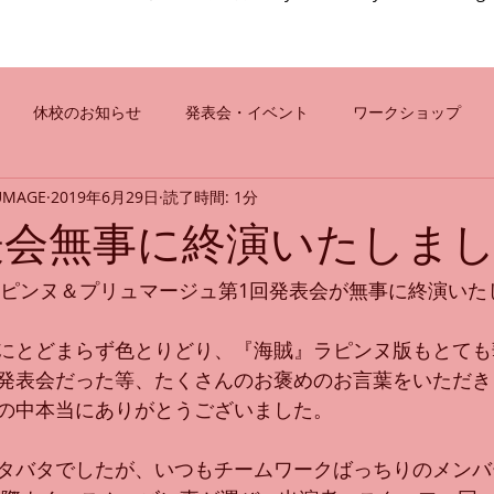
休校のお知らせ
発表会・イベント
ワークショップ
LUMAGE
2019年6月29日
読了時間: 1分
・コンクール
ご挨拶
英国RADロイヤル・アカデミー
表会無事に終演いたしま
)にラピンヌ＆プリュマージュ第1回発表会が無事に終演い
オンラインレッスン
にとどまらず色とりどり、『海賊』ラピンヌ版もとても
発表会だった等、たくさんのお褒めのお言葉をいただき
の中本当にありがとうございました。
タバタでしたが、いつもチームワークばっちりのメンバ