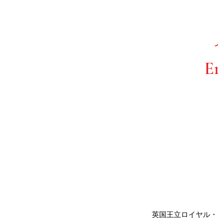
​E
​英国王立ロイヤル