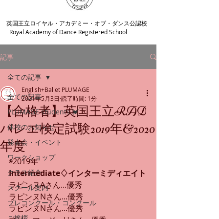
​英国王立ロイヤル・アカデミー・オブ・ダンス公認校
Royal Academy of Dance Registered School
記事
全ての記事
English+Ballet PLUMAGE
全ての記事
2021年5月3日
読了時間: 1分
【合格者】英国王立RAD
PLUMAGE students 💓
バレエ検定試験2019年&2020
休校のお知らせ
発表会・イベント
年度
ワークショップ
◉2019年
クラス紹介
Intermediate♢インターミディエイト
ラピンヌAさん...優秀
スクール案内
ラピンヌNさん...優秀
プレコンクール・コンクール
ラピンヌNさん...優秀
ご挨拶