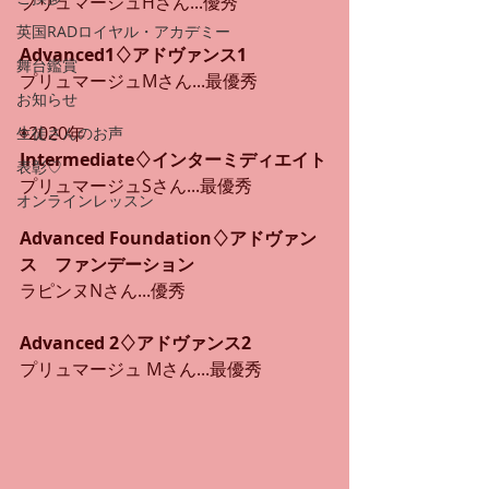
プリュマージュHさん...優秀
英国RADロイヤル・アカデミー
Advanced1♢アドヴァンス1
舞台鑑賞
プリュマージュMさん...最優秀
お知らせ
◉2020年
生徒さんのお声
Intermediate♢インターミディエイト
表彰♡
プリュマージュSさん...最優秀
オンラインレッスン
Advanced Foundation♢アドヴァン
ス　ファンデーション
ラピンヌNさん...優秀
Advanced 2♢アドヴァンス2
プリュマージュ Mさん...最優秀