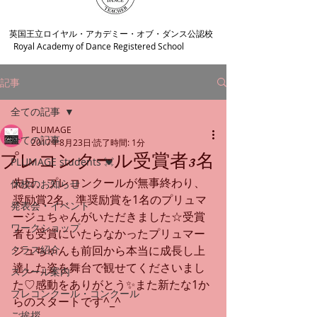
​英国王立ロイヤル・アカデミー・オブ・ダンス公認校
Royal Academy of Dance Registered School
記事
全ての記事
PLUMAGE
全ての記事
2017年8月23日
読了時間: 1分
プレコンクール受賞者3名
PLUMAGE students 💓
先日、プレコンクールが無事終わり、
休校のお知らせ
奨励賞2名、準奨励賞を1名のプリュマ
発表会・イベント
ージュちゃんがいただきました☆受賞
ワークショップ
者も受賞にいたらなかったプリュマー
クラス紹介
ジュちゃんも前回から本当に成長し上
達した姿を舞台で観せてくださいまし
スクール案内
た♡感動をありがとう✨また新たな1か
プレコンクール・コンクール
らのスタートです^_^ 
ご挨拶