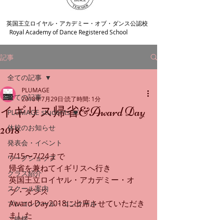
​英国王立ロイヤル・アカデミー・オブ・ダンス公認校
Royal Academy of Dance Registered School
記事
全ての記事
PLUMAGE
全ての記事
2018年7月29日
読了時間: 1分
イギリス帰省&Award Day
PLUMAGE students 💓
2018
休校のお知らせ
発表会・イベント
7/15〜7/24まで
ワークショップ
帰省を兼ねてイギリスへ行き
クラス紹介
英国王立ロイヤル・アカデミー・オ
スクール案内
ブ・ダンス
Award Day2018に出席させていただき
プレコンクール・コンクール
ました 
ご挨拶