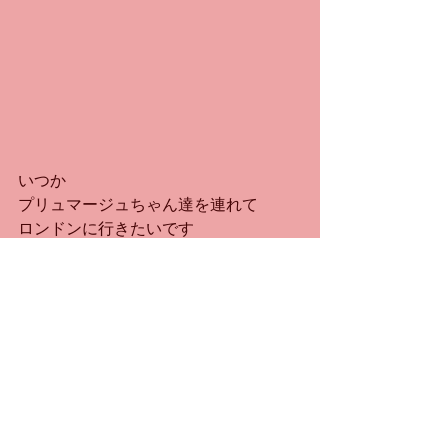
いつか
プリュマージュちゃん達を連れて
ロンドンに行きたいです
そして
いつの日か
プリュマージュちゃんが
同じAward Dayに出席する日を夢見て
そして
子供たちの成長を見守らせていただけ
る
素晴らしい職業に就かせていただけて