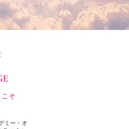
校
GE
うこそ
デミー・オ