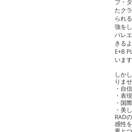
ブ・ダ
たク
られ
強を
バレ
きる
E+B
いま
しか
りま
・自
・表
・国
・美
RAD
感性
界と