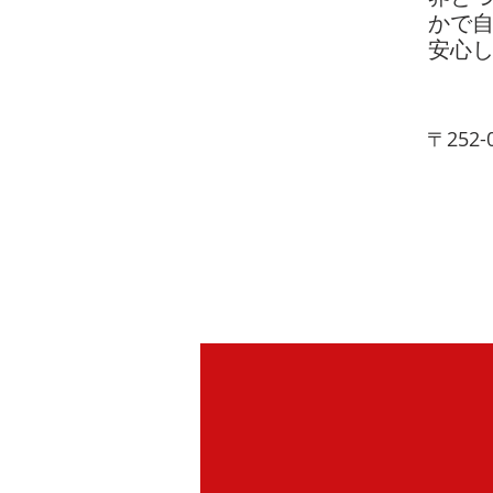
かで
安心し
〒252