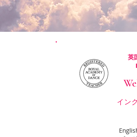
​
Ro
We
イン
Engli