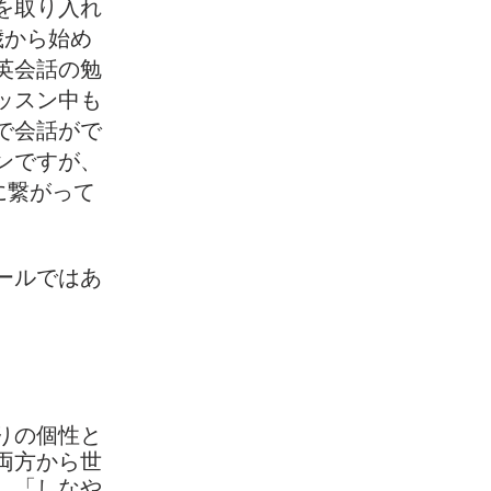
を取り入れ
歳から始め
英会話の勉
ッスン中も
で
会話がで
ンですが、
に
繋がって
ールではあ
りの個性と
両方から世
、「しなや