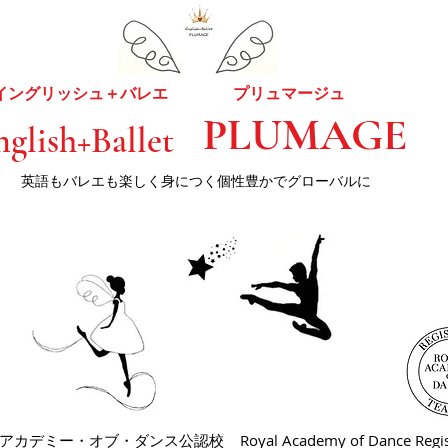
イングリッシュ＋バレエ
プリュマージュ
PLUMAGE
nglish+Ballet
​英語もバレエも楽しく身につく個性豊かでグローバルに
・アカデミー・オブ・ダンス公認校
Royal Academy of Dance Regis