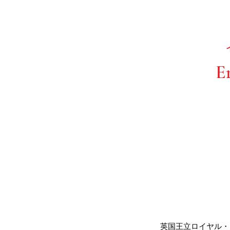
​E
​英国王立ロイヤル