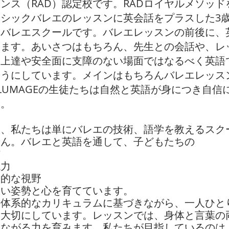
ンス（RAD）認定校です。
RADロイヤルメソッド
ラシックバレエのレッスンに英会話を
プラスした3
るバレエスクールです。
バレエレッスンの前後に、
します。
あいさつはもちろん、先生との会話や、
レ
エ上達や安全面に支障のない場面ではなるべく
英語
ようにしています。
メインはもちろん
バレエレッス
 PLUMAGEの生徒たちは自然と英語が
身につき
自信
す。
し、私たちは単にバレエの技術、語学を教えるスク
せん。バレエと英語を通して、子どもたちの
信
現力
際的な視野
しい姿勢と心を育てています。
の体系的なカリキュラムに基づきながら、一人ひと
を大切にしています。レッスンでは、身体と言葉の
つながる力を育みます。私たちが目指しているのは